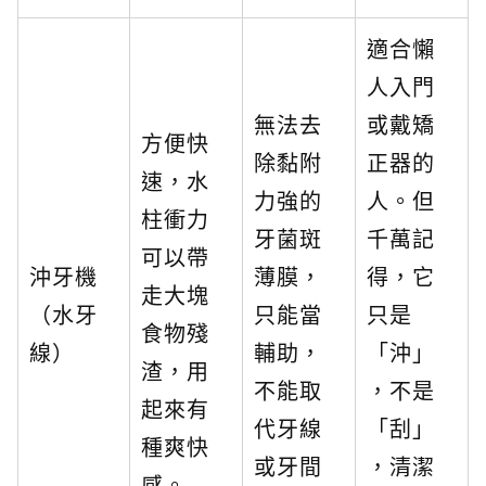
適合懶
人入門
無法去
或戴矯
方便快
除黏附
正器的
速，水
力強的
人。但
柱衝力
牙菌斑
千萬記
可以帶
沖牙機
薄膜，
得，它
走大塊
（水牙
只能當
只是
食物殘
線）
輔助，
「沖」
渣，用
不能取
，不是
起來有
代牙線
「刮」
種爽快
或牙間
，清潔
感。