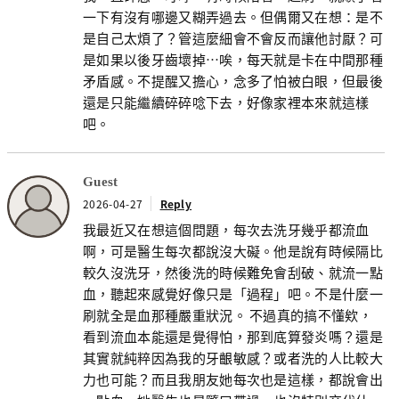
一下有沒有哪邊又糊弄過去。但偶爾又在想：是不
是自己太煩了？管這麼細會不會反而讓他討厭？可
是如果以後牙齒壞掉…唉，每天就是卡在中間那種
矛盾感。不提醒又擔心，念多了怕被白眼，但最後
還是只能繼續碎碎唸下去，好像家裡本來就這樣
吧。
Guest
2026-04-27
Reply
我最近又在想這個問題，每次去洗牙幾乎都流血
啊，可是醫生每次都說沒大礙。他是說有時候隔比
較久沒洗牙，然後洗的時候難免會刮破、就流一點
血，聽起來感覺好像只是「過程」吧。不是什麼一
刷就全是血那種嚴重狀況。 不過真的搞不懂欸，
看到流血本能還是覺得怕，那到底算發炎嗎？還是
其實就純粹因為我的牙齦敏感？或者洗的人比較大
力也可能？而且我朋友她每次也是這樣，都說會出