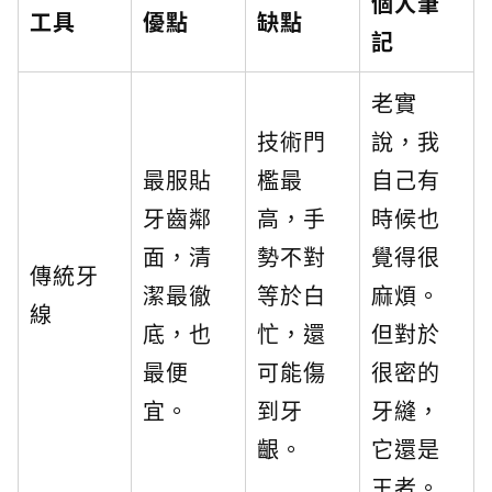
個人筆
工具
優點
缺點
記
老實
技術門
說，我
最服貼
檻最
自己有
牙齒鄰
高，手
時候也
面，清
勢不對
覺得很
傳統牙
潔最徹
等於白
麻煩。
線
底，也
忙，還
但對於
最便
可能傷
很密的
宜。
到牙
牙縫，
齦。
它還是
王者。