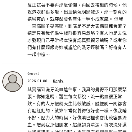
反正試著不要再那麼偷懶。再回去複檢的時候，他
說這次好很多啦，出血情況明顯減少，那一刻真的
還蠻爽的，就突然莫名產生一種小成就感。 但我
一直滿腦子疑惑耶，到底是不是大家偶爾都會流？
還是只有我們學生族群很容易忽略？有人也是去洗
才發現自己平常根本沒有認真照顧牙齒嗎？或者你
們有什麼超級奇妙或尷尬的洗牙經驗嗎？好奇有人
一起中槍…
Guest
2026-01-06
Reply
其實講到洗牙流血這件事，我真的覺得不用那麼緊
張。你知道嗎，醫生每次都說，流一點血很正常
欸。有的人牙齦就天生比較敏感，隨便刷一刷都會
有點紅紅的，就算平常保養得很好也一樣。像我睡
不好、壓力大的時候，好像嘴巴裡也會比較容易流
血。想到我那個朋友，超級認真清潔，每次洗牙還
比我還誇張。所以說啦，不是每次看到血就一定要