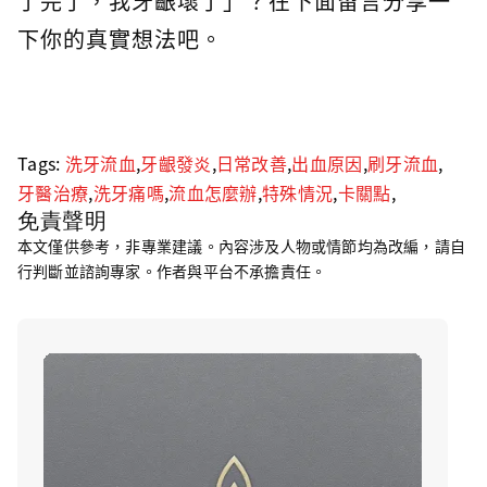
了完了，我牙齦壞了」？在下面留言分享一
下你的真實想法吧。
Tags:
洗牙流血
,
牙齦發炎
,
日常改善
,
出血原因
,
刷牙流血
,
牙醫治療
,
洗牙痛嗎
,
流血怎麼辦
,
特殊情況
,
卡關點
,
免責聲明
本文僅供參考，非專業建議。內容涉及人物或情節均為改編，請自
行判斷並諮詢專家。作者與平台不承擔責任。