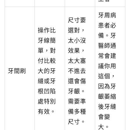
牙周病
尺寸要
患者必
操作比
選對，
備。牙
牙線簡
太小沒
醫師通
單，對
效果，
常會建
付比較
太大塞
議你用
牙間刷
大的牙
不進去
這個，
縫或牙
還會傷
因為牙
根凹陷
牙齦。
齦萎縮
處特別
需要準
後牙縫
有效。
備多種
會變
尺寸。
大。