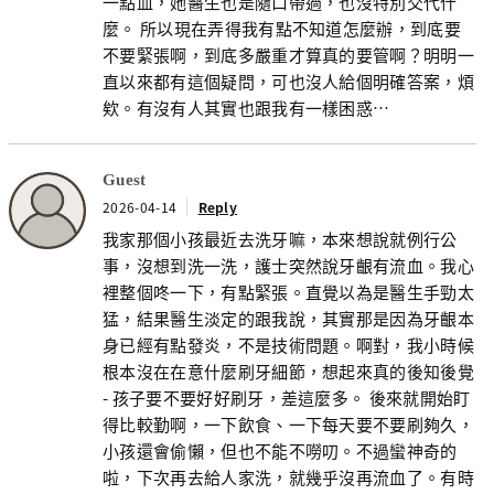
一點血，她醫生也是隨口帶過，也沒特別交代什
麼。 所以現在弄得我有點不知道怎麼辦，到底要
不要緊張啊，到底多嚴重才算真的要管啊？明明一
直以來都有這個疑問，可也沒人給個明確答案，煩
欸。有沒有人其實也跟我有一樣困惑…
Guest
2026-04-14
Reply
我家那個小孩最近去洗牙嘛，本來想說就例行公
事，沒想到洗一洗，護士突然說牙齦有流血。我心
裡整個咚一下，有點緊張。直覺以為是醫生手勁太
猛，結果醫生淡定的跟我說，其實那是因為牙齦本
身已經有點發炎，不是技術問題。啊對，我小時候
根本沒在在意什麼刷牙細節，想起來真的後知後覺
- 孩子要不要好好刷牙，差這麼多。 後來就開始盯
得比較勤啊，一下飲食、一下每天要不要刷夠久，
小孩還會偷懶，但也不能不嘮叨。不過蠻神奇的
啦，下次再去給人家洗，就幾乎沒再流血了。有時