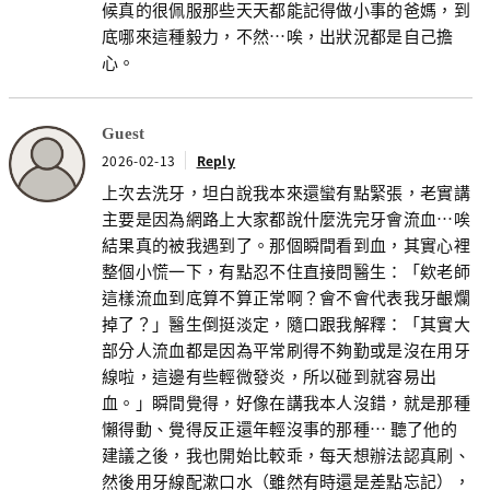
候真的很佩服那些天天都能記得做小事的爸媽，到
底哪來這種毅力，不然…唉，出狀況都是自己擔
心。
Guest
2026-02-13
Reply
上次去洗牙，坦白說我本來還蠻有點緊張，老實講
主要是因為網路上大家都說什麼洗完牙會流血…唉
結果真的被我遇到了。那個瞬間看到血，其實心裡
整個小慌一下，有點忍不住直接問醫生：「欸老師
這樣流血到底算不算正常啊？會不會代表我牙齦爛
掉了？」醫生倒挺淡定，隨口跟我解釋：「其實大
部分人流血都是因為平常刷得不夠勤或是沒在用牙
線啦，這邊有些輕微發炎，所以碰到就容易出
血。」瞬間覺得，好像在講我本人沒錯，就是那種
懶得動、覺得反正還年輕沒事的那種… 聽了他的
建議之後，我也開始比較乖，每天想辦法認真刷、
然後用牙線配漱口水（雖然有時還是差點忘記），