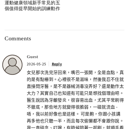
運動健康領域新手常見的五
個值得提早開始的訓練動作
Comments
Guest
2026-05-25
Reply
女兒那次洗完牙回來，嘴巴一張開，全是血點，真
的是有點嚇到。心裡很不是滋味，然後我忍不住就
直接問牙醫，是不是器械消毒沒弄好？還是動作太
大力？其實自己也知道有可能只是想找個理由吧。
醫生說因為牙齦發炎，很容易出血，尤其平常刷得
不徹底，那些地方就變得很脆弱，一碰就流血 -
唔，我以前好像也是這樣。 可是齁，你跟小孩講
再多他也只聽一半，而且每次偷懶都不會跟你說。
我一直碎念、叮嚀，有時候陪著一起刷，就順手看