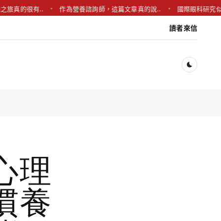
很有..
作為營養諮詢師，這篇文章真的說..
國際眼科研究似乎對這
讀者來信
Dark togg
心理
慣養