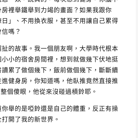
身房裡舉鐵舉到力竭的畫面？如果我跟你
練日」、不用換衣服，甚至不用讓自己累得
會信嗎？
超扯的故事。我一個朋友啊，大學時代根本
個小小的宿舍房間裡，想到就做幾下伏地挺
書讀累了做個幾下，飯前做個幾下，斷斷續
走進健身房，你知道嗎，他臥推竟然直接推
 下。我整個傻眼，他從來沒碰過槓鈴耶。
道你舉的是啞鈴還是自己的體重，反正有操
全打開了我的新世界。