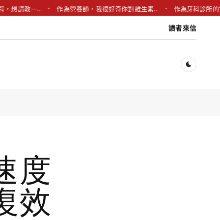
教一..
作為營養師，我很好奇你對維生素..
作為牙科診所的資深醫助
讀者來信
Dark togg
速度
復效