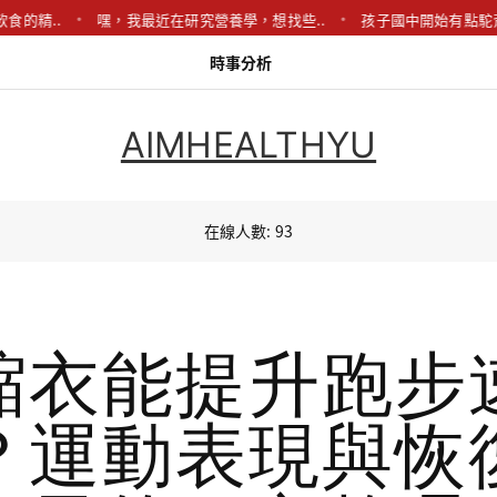
..
嘿，我最近在研究營養學，想找些..
孩子國中開始有點駝背，想請
時事分析
AIMHEALTHYU
在線人數: 93
縮衣能提升跑步
？運動表現與恢