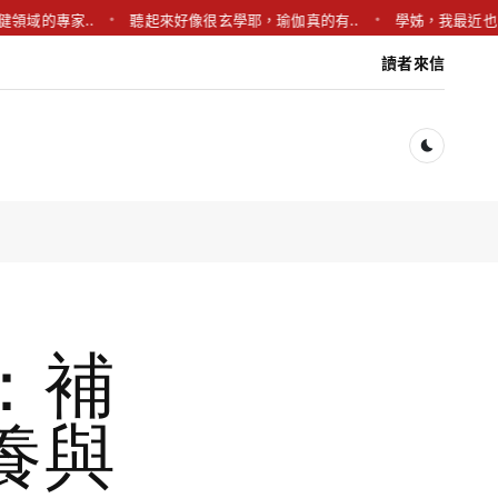
家..
聽起來好像很玄學耶，瑜伽真的有..
學姊，我最近也常常經前
讀者來信
Dark togg
：補
養與