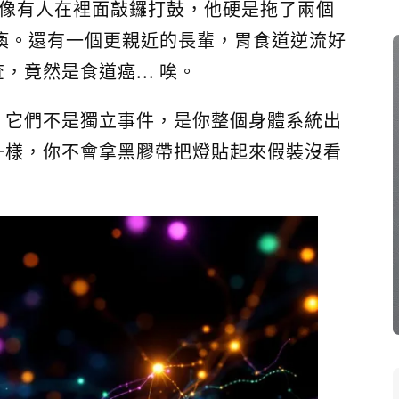
痛到像有人在裡面敲鑼打鼓，他硬是拖了兩個
體癱瘓。還有一個更親近的長輩，胃食道逆流好
竟然是食道癌... 唉。
。它們不是獨立事件，是你整個身體系統出
一樣，你不會拿黑膠帶把燈貼起來假裝沒看