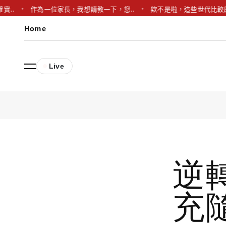
作為一位家長，我想請教一下，您..
欸不是啦，這些世代比較感覺有點.
Home
Live
逆
充