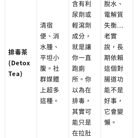
含有利
脫水、
尿劑或
電解質
清宿
輕瀉劑
失衡...
便、消
成分，
老實
水腫、
就是讓
說，長
排毒茶
平坦小
你一直
期依賴
(Detox
腹。社
跑廁
這個對
Tea)
群媒體
所。你
腸道功
上超多
以為在
能不是
這種。
排毒，
好事，
其實可
它會變
能只是
懶。
在拉肚