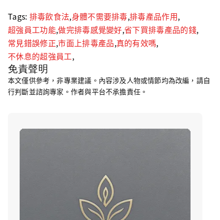
Tags:
排毒飲食法
,
身體不需要排毒
,
排毒產品作用
,
超強員工功能
,
做完排毒感覺變好
,
省下買排毒產品的錢
,
常見錯誤修正
,
市面上排毒產品
,
真的有效嗎
,
不休息的超強員工
,
免責聲明
本文僅供參考，非專業建議。內容涉及人物或情節均為改編，請自
行判斷並諮詢專家。作者與平台不承擔責任。