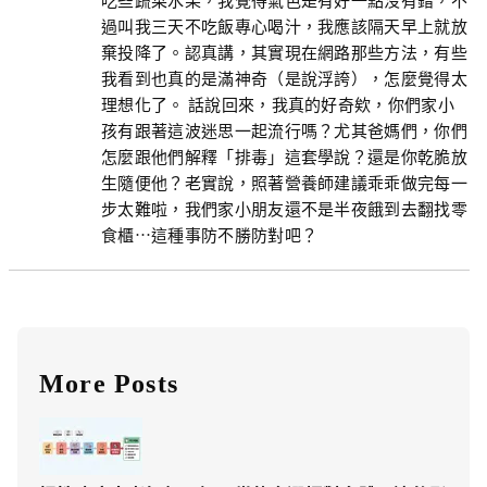
過叫我三天不吃飯專心喝汁，我應該隔天早上就放
棄投降了。認真講，其實現在網路那些方法，有些
我看到也真的是滿神奇（是說浮誇），怎麼覺得太
理想化了。 話說回來，我真的好奇欸，你們家小
孩有跟著這波迷思一起流行嗎？尤其爸媽們，你們
怎麼跟他們解釋「排毒」這套學說？還是你乾脆放
生隨便他？老實說，照著營養師建議乖乖做完每一
步太難啦，我們家小朋友還不是半夜餓到去翻找零
食櫃…這種事防不勝防對吧？
More Posts