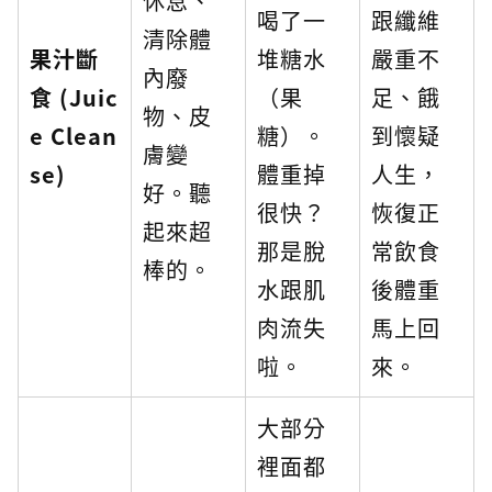
休息、
喝了一
跟纖維
清除體
果汁斷
堆糖水
嚴重不
內廢
食 (Juic
（果
足、餓
物、皮
e Clean
糖）。
到懷疑
膚變
se)
體重掉
人生，
好。聽
很快？
恢復正
起來超
那是脫
常飲食
棒的。
水跟肌
後體重
肉流失
馬上回
啦。
來。
大部分
裡面都