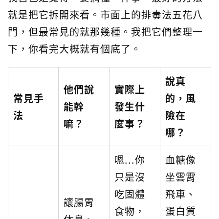
就是把它拆開來看。市面上的排毒法五花八
門，但最常見的就那幾種。我把它們整理一
下，你看完大概就有個底了。
說真
他們說
實際上
常見手
的，風
能幹
發生什
法
險在
嘛？
麼事？
哪？
嗯...你
血糖像
只是沒
坐雲霄
吃固體
飛車、
讓腸胃
食物，
蛋白質