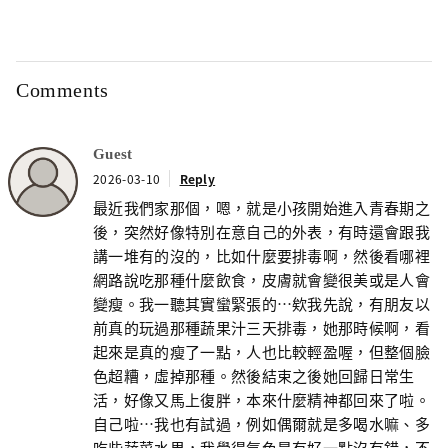
Comments
Guest
2026-03-10
Reply
最近我們家那個，嗯，就是小孩開始進入青春期之
後，突然好像特別在意自己的外表，有時還會跟我
講一堆有的沒的，比如什麼要排毒啊，然後看哪裡
網路說吃那種什麼飲食，皮膚就會變很美或是人會
變瘦。我一聽其實蠻緊張的…欸我先說，有朋友以
前真的玩過那種蔬果汁三天排毒，她那時候啊，看
起來是真的瘦了一點，人也比較輕盈喔，但整個臉
色超糟，虛掉那種。然後結束之後她回歸日常生
活，好像又馬上復胖，本來什麼精神都回來了啦。
自己啦…我也有試過，例如偶爾就是多喝水嘛、多
吃些蔬菜水果，我覺得氣色是有好一點沒有錯，不