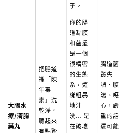
子。
你的腸
道黏膜
和菌叢
是一個
很精密
腸道菌
把腸道
的生態
叢失
裡「陳
系，這
調、腹
年毒
樣粗暴
瀉、噁
素」洗
大腸水
地沖
心，嚴
乾淨。
療/清腸
洗... 是
重的話
聽起來
藥丸
在破壞
還可能
有點驚