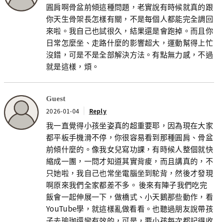
圓肩啊骨盆前傾這種問題，老實說有時候就真的跟
你天生骨架長怎樣有關，不是每個人都能完全調回
來啦。我自己也試很久，結果還是會跑掉。而且你
日常怎麼坐、走路什麼的影響超大，運動幫得上忙
沒錯，可是不是全部解決方法。有點無力感，不過
就是這樣，煩。
Guest
2026-01-04
Reply
我一直覺得小孩坐姿真的超重要耶，因為現在大家
都平板手機滑不停，你很容易看到那種圓肩、骨盆
前傾什麼的。像我女兒寫功課，有時候人整個就快
縮成一團，一問才知道其實背痠，而且講真的，不
只她啦，我自己也常坐電腦坐到駝背，然後才發現
啊原來我們全家都差不多。 後來有陣子我們吃完
飯會一起伸展一下，做橋式、小天鵝那些動作，看
YouTube學，就這樣亂做看看。也聽過朋友說帶孩
子去瑜珈還蠻有效的，可是，要小孩每次都記得收