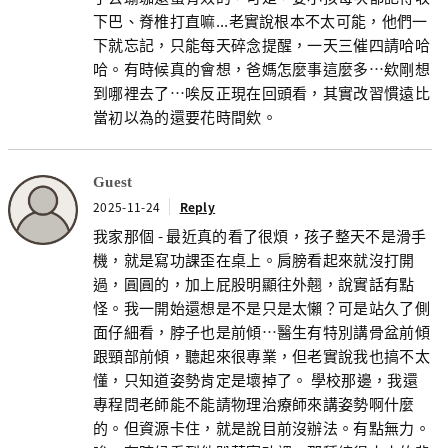
下巴、脊椎打直嘛...老實說根本不太可能，他們一
下就忘記，只能每天碎念提醒，一天三催四請哈哈
哈。有時候真的會想，爸媽怎麼事這麼多…欸剛想
到哪裡去了…唉反正現在回頭看，其實改習慣遠比
當初以為的還要花時間欸。
Guest
2025-11-24
Reply
我家那個 - 最近真的看了很煩，孩子整天不是滑手
機，就是寫功課歪在桌上。肩膀看起來就沒打開
過，圓圓的，加上屁股明顯往外翹，說實話有點
怪。我一開始還想是不是只是太懶？可是站久了側
面仔細看，脖子也是前傾…醫生有特別講骨盆前傾
跟頸部前傾，聽起來很專業，但老實說我也搞不太
懂，只知道姿勢肯定是壞掉了。 學校那邊，我還
專程問老師能不能請物理治療師來講姿勢啊什麼
的。但資源卡住，就是說目前沒辦法。有點無力。