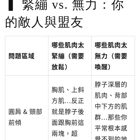
緊繃 vs. 無力：你
的敵人與盟友
哪些肌肉太
哪些肌肉太
問題區域
緊繃（需要
無力（需要
放鬆）
喚醒）
脖子深層的
胸肌、上斜
肌肉、背部
方肌...反正
中下方的肌
圓肩 & 頸部
就是脖子後
群...那些你
前傾
面跟胸前這
平常根本感
兩塊，超
覺不到的地