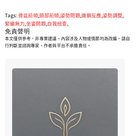
Tags:
骨盆前傾
,
頸部前傾
,
姿勢問題
,
連鎖反應
,
姿勢調整
,
緊繃無力
,
坐姿問題
,
自我檢查
,
免責聲明
本文僅供參考，非專業建議。內容涉及人物或情節均為改編，請自
行判斷並諮詢專家。作者與平台不承擔責任。