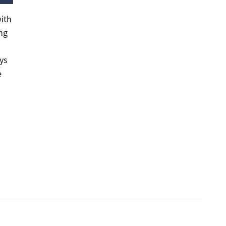
with
ing
ys
e