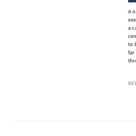
A n
exe
a c
cen
to 
far
thr
RE