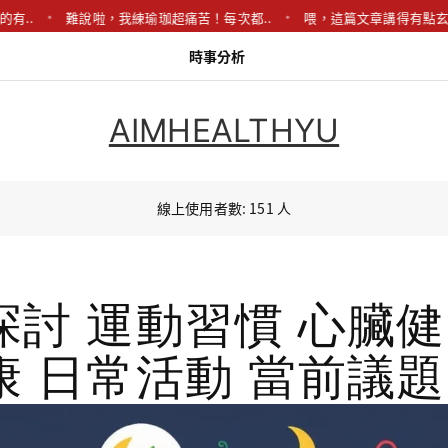
..
難說啦，我練瑜珈超痛苦！每次都..
喂，這篇文章講得有點玄。中
時事分析
AIMHEALTHYU
線上使用者數: 151 人
探討 運動習慣 心臟健
康 日常活動 當前議題