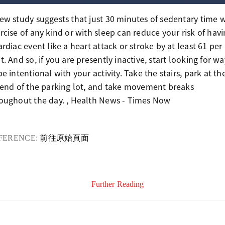
ew study suggests that just 30 minutes of sedentary time 
rcise of any kind or with sleep can reduce your risk of hav
ardiac event like a heart attack or stroke by at least 61 per
t. And so, if you are presently inactive, start looking for wa
be intentional with your activity. Take the stairs, park at th
 end of the parking lot, and take movement breaks
oughout the day. , Health News - Times Now
FERENCE:
前往原始頁面
Further Reading