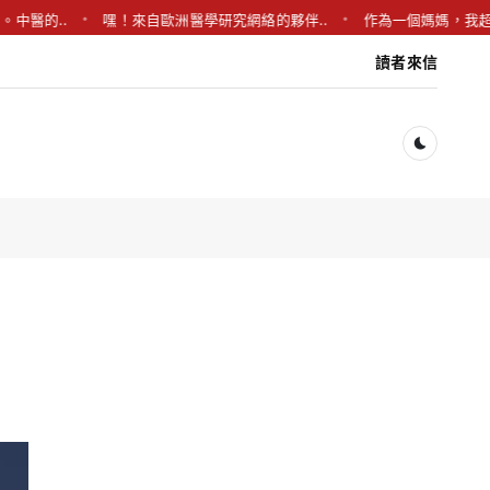
醫的..
嘿！來自歐洲醫學研究網絡的夥伴..
作為一個媽媽，我超愛分
讀者來信
Dark togg